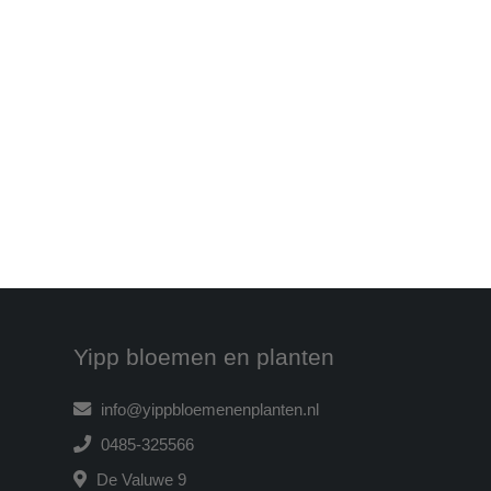
Yipp bloemen en planten
info@yippbloemenenplanten.nl
0485-325566
De Valuwe 9